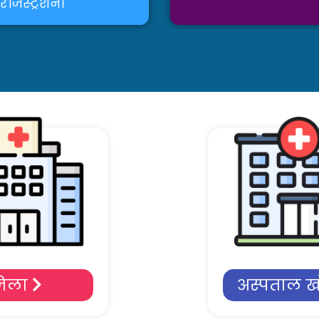
 रजिस्ट्रेशन।
िला
अस्पताल 